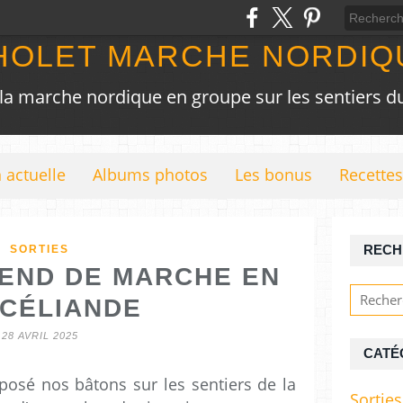
HOLET MARCHE NORDIQ
 la marche nordique en groupe sur les sentiers du
 actuelle
Albums photos
Les bonus
Recettes
SORTIES
RECH
END DE MARCHE EN
CÉLIANDE
28 AVRIL 2025
CATÉ
osé nos bâtons sur les sentiers de la
Sorties