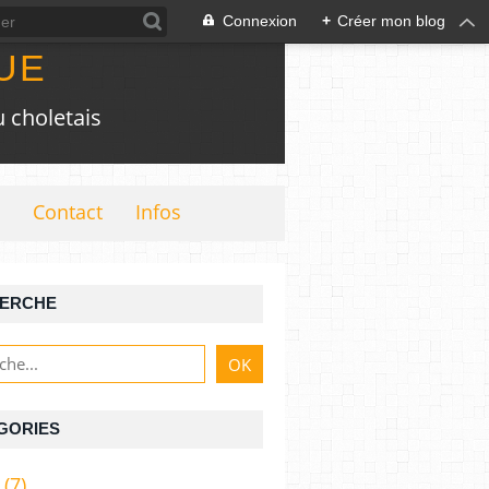
Connexion
+
Créer mon blog
UE
 choletais
Contact
Infos
ERCHE
GORIES
(7)