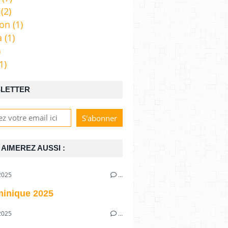
(2)
ion
(1)
a
(1)
)
1)
LETTER
AIMEREZ AUSSI :
2025
…
inique 2025
2025
…