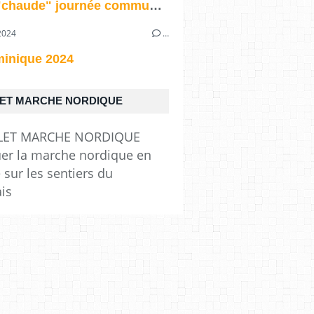
Notre "chaude" journée commune du 28/06/2025
2024
…
inique 2024
ET MARCHE NORDIQUE
uer la marche nordique en
 sur les sentiers du
ais