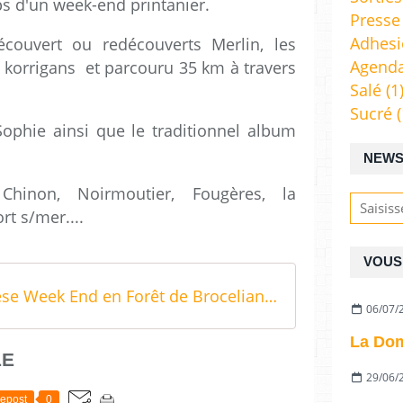
ps d'un week-end printanier.
Presse
Adhes
couvert ou redécouverts Merlin, les
Agend
s korrigans et parcouru 35 km à travers
Salé
(1
Sucré
(
ophie ainsi que le traditionnel album
NEWS
Chinon, Noirmoutier, Fougères, la
t s/mer....
VOUS 
Synthèse Week End en Forêt de Broceliande
06/07/
La Dom
LE
29/06/
epost
0