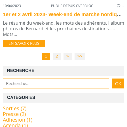
10/04/2023
PUBLIÉ DEPUIS OVERBLOG
…
1er et 2 avril 2023- Week-end de marche nordique en bord de Vilaine et presqu'ile de Rhuys
Le résumé du week-end, les mots des adhérents, l'album
photos de Bernard et les prochaines destinations... -
Mots...
EN SAVOIR PLUS
1
2
>
>>
RECHERCHE
CATÉGORIES
Sorties
(7)
Presse
(2)
Adhesion
(1)
Agenda
(1)