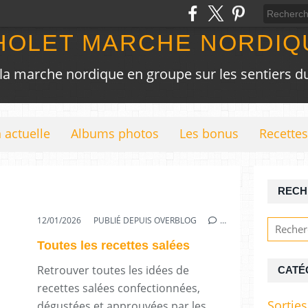
HOLET MARCHE NORDIQ
 la marche nordique en groupe sur les sentiers du
 actuelle
Albums photos
Les bonus
Recettes
RECH
12/01/2026
PUBLIÉ DEPUIS OVERBLOG
…
Toutes les recettes salées
Retrouver toutes les idées de
CATÉ
recettes salées confectionnées,
Sorties
dégustées et approuvées par les