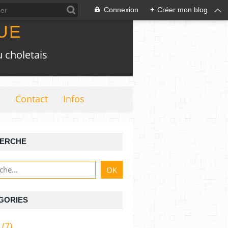
Connexion
+
Créer mon blog
UE
 choletais
Contact
Infos
ERCHE
GORIES
(7)