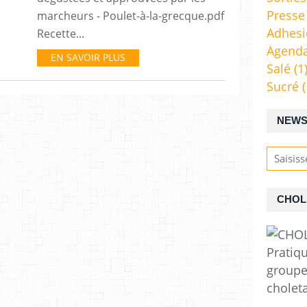
Presse
marcheurs - Poulet-à-la-grecque.pdf
Adhes
Recette...
Agend
EN SAVOIR PLUS
Salé
(1
Sucré
(
NEWS
CHOL
Pratiq
groupe
cholet