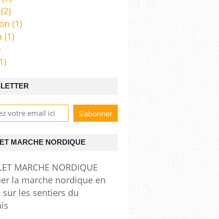
(2)
ion
(1)
a
(1)
)
1)
LETTER
ET MARCHE NORDIQUE
uer la marche nordique en
 sur les sentiers du
ais